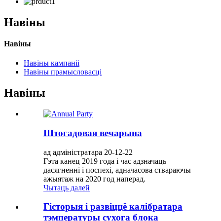
Навіны
Навіны
Навіны кампаніі
Навіны прамысловасці
Навіны
Штогадовая вечарына
ад адміністратара 20-12-22
Гэта канец 2019 года і час адзначаць
дасягненні і поспехі, адначасова ствараючы
ажыятаж на 2020 год наперад.
Чытаць далей
Гісторыя і развіццё калібратара
тэмпературы сухога блока