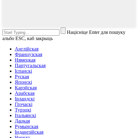
Націсніце Enter для пошуку
альбо ESC, каб закрыць
Англійская
Французская
Нямецкая
Партугальская
Іспанскі
Руская
Японскі
Карэйская
Арабская
Ірландскі
Грэчаскі
Турэцкі
Італьянскі
Дацкая
Румынская
Інданезійская
Чэшскі