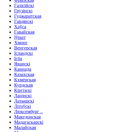
Фрызская
Галісійскі
Грузінскі
Гуджаратская
Гаіцянскі
Хаўса
Гавайская
Іўрыт
Хмонг
Венгерская
Ісландскі
Ігба
Яванскі
Каннада
Казахская
Кхмерская
Курдская
Кіргізскі
Лацінскі
Латышскі
Літоўскі
Люксембург ..
Македонская
Мадагаскарскі
Малайская