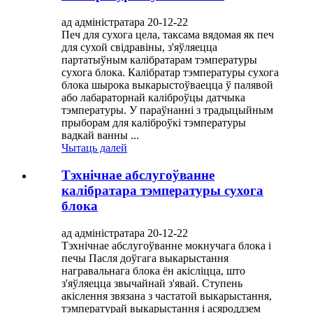
ад адміністратара 20-12-22
Печ для сухога цела, таксама вядомая як печ
для сухой свідравіны, з'яўляецца
партатыўным калібратарам тэмпературы
сухога блока. Калібратар тэмпературы сухога
блока шырока выкарыстоўваецца ў палявой
або лабараторнай каліброўцы датчыка
тэмпературы. У параўнанні з традыцыйным
прыборам для каліброўкі тэмпературы
вадкай ванны ...
Чытаць далей
Тэхнічнае абслугоўванне
калібратара тэмпературы сухога
блока
ад адміністратара 20-12-22
Тэхнічнае абслугоўванне мокнучага блока і
печы Пасля доўгага выкарыстання
награвальнага блока ён акісліцца, што
з'яўляецца звычайнай з'явай. Ступень
акіслення звязана з частатой выкарыстання,
тэмпературай выкарыстання і асяроддзем