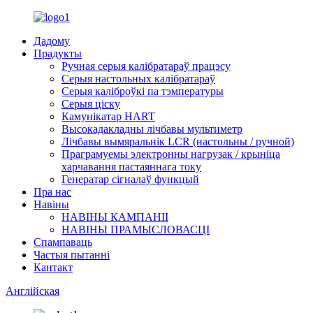
Дадому
Прадукты
Ручная серыя калібратараў працэсу
Серыя настольных калібратараў
Серыя каліброўкі па тэмпературы
Серыя ціску
Камунікатар HART
Высокадакладны лічбавы мультиметр
Лічбавы вымяральнік LCR (настольны / ручной)
Праграмуемы электронны нагрузак / крыніца
харчавання пастаяннага току
Генератар сігналаў функцый
Пра нас
Навіны
НАВІНЫ КАМПАНІІ
НАВІНЫ ПРАМЫСЛОВАСЦІ
Спампаваць
Частыя пытанні
Кантакт
Англійская