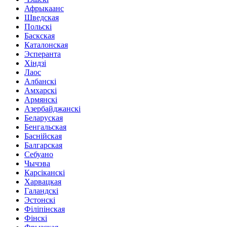
Афрыкаанс
Шведская
Польскі
Баскская
Каталонская
Эсперанта
Хіндзі
Лаос
Албанскі
Амхарскі
Армянскі
Азербайджанскі
Беларуская
Бенгальская
Баснійская
Балгарская
Себуано
Чычэва
Карсіканскі
Харвацкая
Галандскі
Эстонскі
Філіпінская
Фінскі