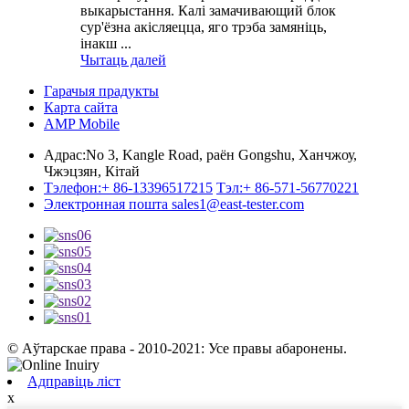
выкарыстання. Калі замачивающий блок
сур'ёзна акісляецца, яго трэба замяніць,
інакш ...
Чытаць далей
Гарачыя прадукты
Карта сайта
AMP Mobile
Адрас:
No 3, Kangle Road, раён Gongshu, Ханчжоу,
Чжэцзян, Кітай
Тэлефон:
+ 86-13396517215
Тэл:
+ 86-571-56770221
Электронная пошта
sales1@east-tester.com
© Аўтарскае права - 2010-2021: Усе правы абаронены.
Адправіць ліст
x