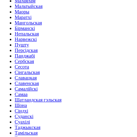
Малаялам
Мальтыйская
Маоры
Маратхі
Мангольская
Бірманскі
Непальская
Нарвежскі
Пушту
Персідская
Панджабі
Сербская
Сесота
Сінгальская
Славацкая
Славенская
Самалійскі
Самаа
Шатландская гэльская
Шона
Сіндхі
Суданскі
Суахілі
Таджыкская
Тамільская