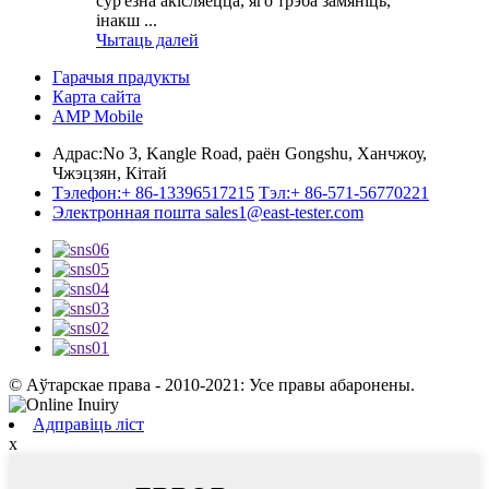
сур'ёзна акісляецца, яго трэба замяніць,
інакш ...
Чытаць далей
Гарачыя прадукты
Карта сайта
AMP Mobile
Адрас:
No 3, Kangle Road, раён Gongshu, Ханчжоу,
Чжэцзян, Кітай
Тэлефон:
+ 86-13396517215
Тэл:
+ 86-571-56770221
Электронная пошта
sales1@east-tester.com
© Аўтарскае права - 2010-2021: Усе правы абаронены.
Адправіць ліст
x