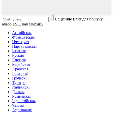
Націсніце Enter для пошуку
альбо ESC, каб закрыць
Англійская
Французская
Нямецкая
Партугальская
Іспанскі
Руская
Японскі
Карэйская
Арабская
Ірландскі
Грэчаскі
Турэцкі
Італьянскі
Дацкая
Румынская
Інданезійская
Чэшскі
Афрыкаанс