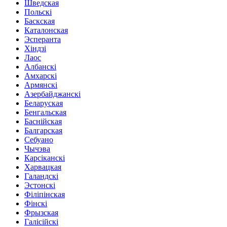
Шведская
Польскі
Баскская
Каталонская
Эсперанта
Хіндзі
Лаос
Албанскі
Амхарскі
Армянскі
Азербайджанскі
Беларуская
Бенгальская
Баснійская
Балгарская
Себуано
Чычэва
Карсіканскі
Харвацкая
Галандскі
Эстонскі
Філіпінская
Фінскі
Фрызская
Галісійскі