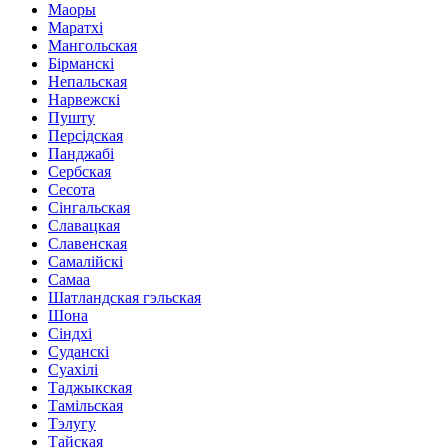
Маоры
Маратхі
Мангольская
Бірманскі
Непальская
Нарвежскі
Пушту
Персідская
Панджабі
Сербская
Сесота
Сінгальская
Славацкая
Славенская
Самалійскі
Самаа
Шатландская гэльская
Шона
Сіндхі
Суданскі
Суахілі
Таджыкская
Тамільская
Тэлугу
Тайская