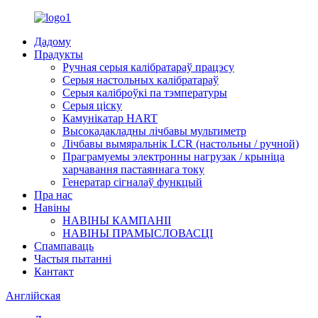
Дадому
Прадукты
Ручная серыя калібратараў працэсу
Серыя настольных калібратараў
Серыя каліброўкі па тэмпературы
Серыя ціску
Камунікатар HART
Высокадакладны лічбавы мультиметр
Лічбавы вымяральнік LCR (настольны / ручной)
Праграмуемы электронны нагрузак / крыніца
харчавання пастаяннага току
Генератар сігналаў функцый
Пра нас
Навіны
НАВІНЫ КАМПАНІІ
НАВІНЫ ПРАМЫСЛОВАСЦІ
Спампаваць
Частыя пытанні
Кантакт
Англійская