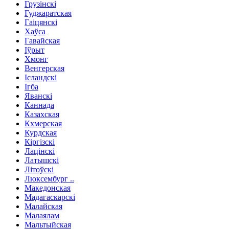
Грузінскі
Гуджаратская
Гаіцянскі
Хаўса
Гавайская
Іўрыт
Хмонг
Венгерская
Ісландскі
Ігба
Яванскі
Каннада
Казахская
Кхмерская
Курдская
Кіргізскі
Лацінскі
Латышскі
Літоўскі
Люксембург ..
Македонская
Мадагаскарскі
Малайская
Малаялам
Мальтыйская