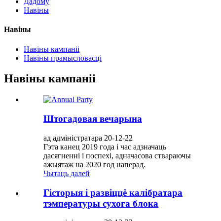
Дадому
Навіны
Навіны
Навіны кампаніі
Навіны прамысловасці
Навіны кампаніі
Штогадовая вечарына
ад адміністратара 20-12-22
Гэта канец 2019 года і час адзначаць
дасягненні і поспехі, адначасова ствараючы
ажыятаж на 2020 год наперад.
Чытаць далей
Гісторыя і развіццё калібратара
тэмпературы сухога блока