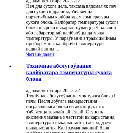
ад адміністратара 20-12-22
Печ для сухога цела, таксама вядомая як печ
для сухой свідравіны, з'яўляецца
партатыўным калібратарам тэмпературы
сухога блока. Калібратар тэмпературы сухога
блока шырока выкарыстоўваецца ў палявой
або лабараторнай каліброўцы датчыка
тэмпературы. У параўнанні з традыцыйным
прыборам для каліброўкі тэмпературы
вадкай ванны ...
Чытаць далей
Тэхнічнае абслугоўванне
калібратара тэмпературы сухога
блока
ад адміністратара 20-12-22
Тэхнічнае абслугоўванне мокнучага блока і
печы Пасля доўгага выкарыстання
награвальнага блока ён акісліцца, што
з'яўляецца звычайнай з'явай. Ступень
акіслення звязана з частатой выкарыстання,
тэмпературай выкарыстання і асяроддзем
выкарыстання. Калі замачивающий блок