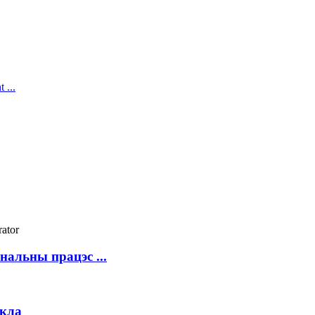
льны працэс ...
ыкла