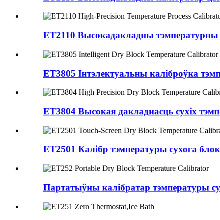
ET2110 Высокадакладны тэмпературны к
ET3805 Інтэлектуальны каліброўка тэмпе
ET3804 Высокая дакладнасць сухіх тэмпе
ET2501 Калібр тэмпературы сухога блока
Партатыўны калібратар тэмпературы су