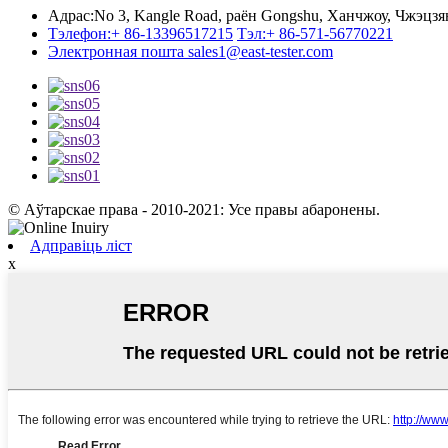
Адрас:
No 3, Kangle Road, раён Gongshu, Ханчжоу, Чжэцзя
Тэлефон:
+ 86-13396517215
Тэл:
+ 86-571-56770221
Электронная пошта
sales1@east-tester.com
© Аўтарскае права - 2010-2021: Усе правы абаронены.
Адправіць ліст
x