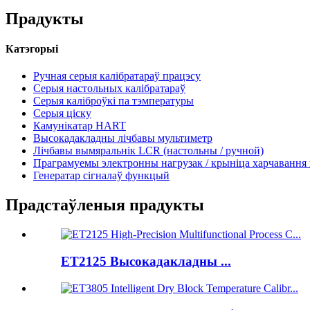
Прадукты
Катэгорыі
Ручная серыя калібратараў працэсу
Серыя настольных калібратараў
Серыя каліброўкі па тэмпературы
Серыя ціску
Камунікатар HART
Высокадакладны лічбавы мультиметр
Лічбавы вымяральнік LCR (настольны / ручной)
Праграмуемы электронны нагрузак / крыніца харчавання 
Генератар сігналаў функцый
Прадстаўленыя прадукты
ET2125 Высокадакладны ...