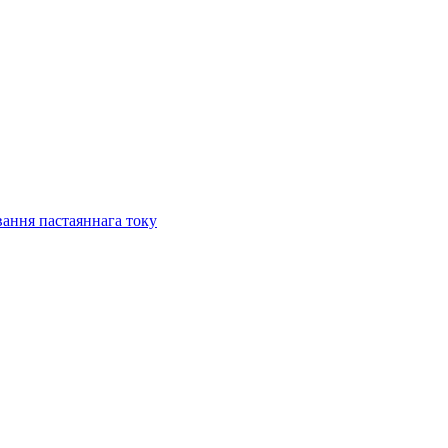
ання пастаяннага току