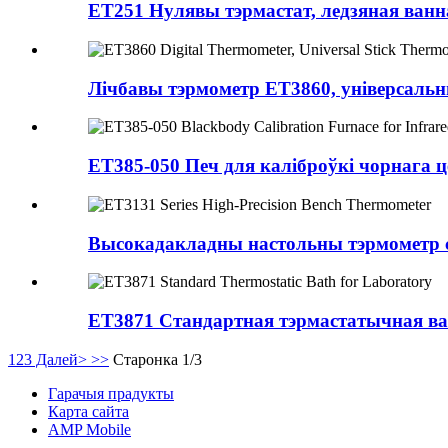
ET251 Нулявы тэрмастат, ледзяная ванн
Лічбавы тэрмометр ET3860, універсальны
ET385-050 Печ для каліброўкі чорнага це
Высокадакладны настольны тэрмометр 
ET3871 Стандартная тэрмастатычная ва
1
2
3
Далей>
>>
Старонка 1/3
Гарачыя прадукты
Карта сайта
AMP Mobile