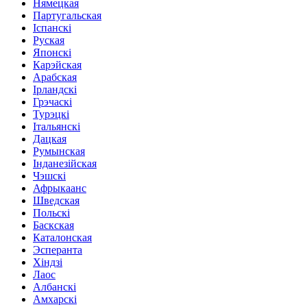
Нямецкая
Партугальская
Іспанскі
Руская
Японскі
Карэйская
Арабская
Ірландскі
Грэчаскі
Турэцкі
Італьянскі
Дацкая
Румынская
Інданезійская
Чэшскі
Афрыкаанс
Шведская
Польскі
Баскская
Каталонская
Эсперанта
Хіндзі
Лаос
Албанскі
Амхарскі