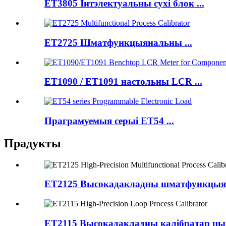
ET3805 Інтэлектуальны сухі блок ...
ET2725 Шматфункцыянальны ...
ET1090 / ET1091 настольны LCR ...
Праграмуемыя серыі ET54 ...
Прадукты
ET2125 Высокадакладны шматфункцыяна
ET2115 Высокадакладны калібратар ц