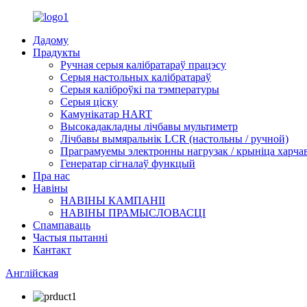
Дадому
Прадукты
Ручная серыя калібратараў працэсу
Серыя настольных калібратараў
Серыя каліброўкі па тэмпературы
Серыя ціску
Камунікатар HART
Высокадакладны лічбавы мультиметр
Лічбавы вымяральнік LCR (настольны / ручной)
Праграмуемы электронны нагрузак / крыніца харчав
Генератар сігналаў функцый
Пра нас
Навіны
НАВІНЫ КАМПАНІІ
НАВІНЫ ПРАМЫСЛОВАСЦІ
Спампаваць
Частыя пытанні
Кантакт
Англійская