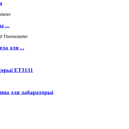
а
 ...
ла для ...
серыі ET3131
нна для лабараторыі