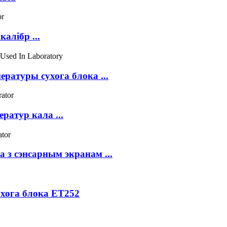
алібр ...
ратуры сухога блока ...
ратур кала ...
 з сэнсарным экранам ...
хога блока ET252